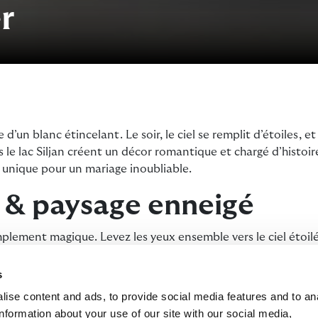
r
d’un blanc étincelant. Le soir, le ciel se remplit d’étoiles, et 
le lac Siljan créent un décor romantique et chargé d’histoir
 unique pour un mariage inoubliable.
é & paysage enneigé
mplement magique. Levez les yeux ensemble vers le ciel étoilé
iver, le couple peut même arriver en calèche tirée par des cheva
vités des peaux de renne et une boisson chaude pour un mom
s
convivial en plein air.
ise content and ads, to provide social media features and to an
information about your use of our site with our social media,
e de flexibilité pour choisir la date de votre grand jour à la