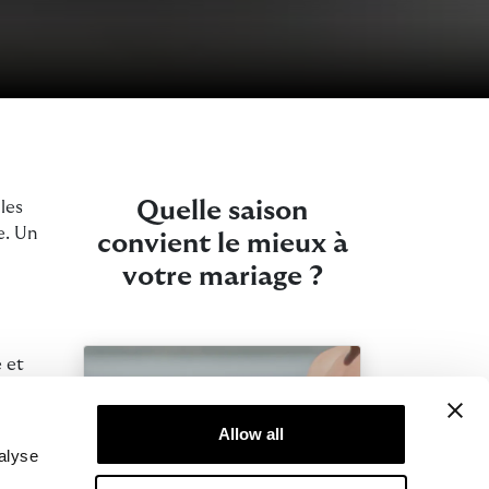
Quelle saison
les
e. Un
convient le mieux à
votre mariage ?
 et
ux.
ent
Allow all
alyse
 Villa