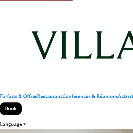
Forfaits & Offres
Restaurant
Conférences & Réunions
Activi
Book
Language