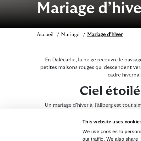
Mariage d’hive
Accueil
Mariage
Mariage d’hiver
En Dalécarlie, la neige recouvre le paysage 
petites maisons rouges qui descendent vers 
cadre hivernal
Ciel étoil
Un mariage d’hiver à Tällberg est tout si
profitez de l’air frais et pur. Durant l’h
Allumez des braseros et offrez à vos in
This website uses cookie
We use cookies to personal
our traffic. We also share 
En hiver, vous disposez également de davantag