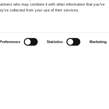
partners who may combine it with other information that you’ve
Långbers.
ey’ve collected from your use of their services.
-nous pour une visite
éléphone
+46
247-502 90
mail
brollop@langbers.se
Preferences
Statistics
Marketing