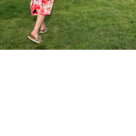
Kontakt
Pause
Villa Långbers AB
Vår Herres Gattu 28
Tällberg
Org nr 556794-0613
Bankgiro 478-6331
Telefon:
+46247-502 90
e-post:
info@langbers.se
En del av
Tällbergsgruppen