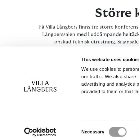
Större 
På Villa Långbers finns tre större konfere
Långberssalen med ljuddämpande heltäckni
önskad teknisk utrustning. Siljansalen
huvudbyggnaden och har strålande vy i tre
historiska rum Koralen där dalmåleri pryde
This website uses cookie
önskar f
We use cookies to personal
our traffic. We also share 
advertising and analytics 
provided to them or that th
I Ängsgården som ligger 50 meter från 
grupprum. De ligger nära till hands om ni kon
för samtal och reflektion. Men kreativa samt
Consent
Necessary
Selection