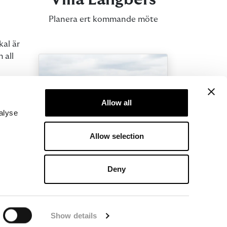
Planera ert kommande möte
kal är
 all
bers
er som
Allow all
alyse
Allow selection
a
och ro
Deny
trappa
Konferensaktiviteter
Det ska vara enkelt att
Show details
boka en konferens med bra