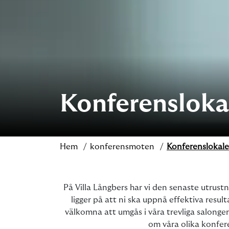
Konferensloka
Hem
konferensmoten
Konferenslokale
På Villa Långbers har vi den senaste utrust
ligger på att ni ska uppnå effektiva resul
välkomna att umgås i våra trevliga salonger
om våra olika konfer