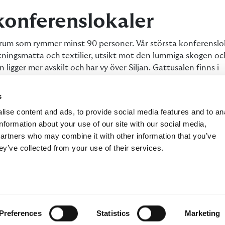
konferenslokaler
nsrum som rymmer minst 90 personer. Vår största konferenslo
ngsmatta och textilier, utsikt mot den lummiga skogen och
 ligger mer avskilt och har vy över Siljan. Gattusalen finns i
 väderstreck. Från denna sal finns en passage till Villa Lång
r väggarna. Ett utmärkt komplement för gruppsamtal och för 
s
å er fika serverad i enskilt rum.
ise content and ads, to provide social media features and to an
information about your use of our site with our social media,
Grupprum
partners who may combine it with other information that you’ve
ey’ve collected from your use of their services.
huvudbyggnaden ligger fem individuellt och personligt inredd
fererar i Långberssalen eller Siljanssalen. Här finner ni lugn 
al kan likaväl föras i vår bastu eller vårt fina gym, bara en 
ner.
Preferences
Statistics
Marketing