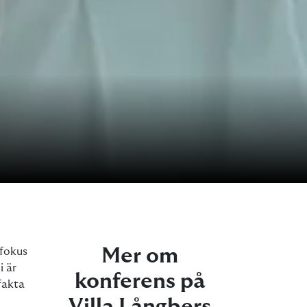
Mer om
 fokus
i är
konferens på
fakta
Villa Långbers