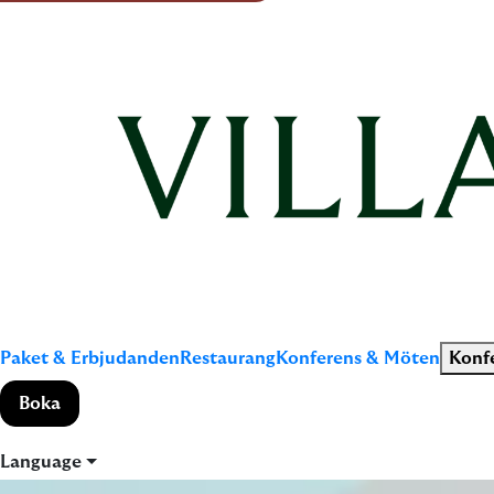
Paket & Erbjudanden
Restaurang
Konferens & Möten
Konf
Boka
Language