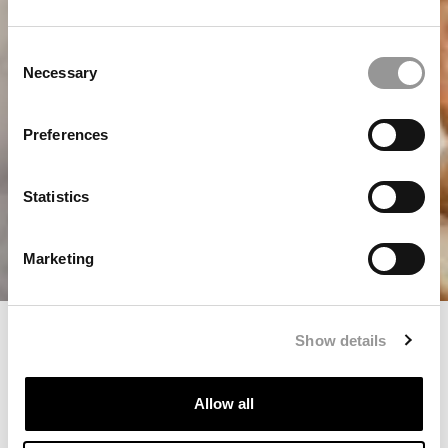
Consent
Necessary
Selection
Preferences
Statistics
Marketing
Verandan meny
Show details
Hem
Restaurang Villa Långbers
Verandan meny
Allow all
På Verandan handlar sommaren om att slå sig ner och