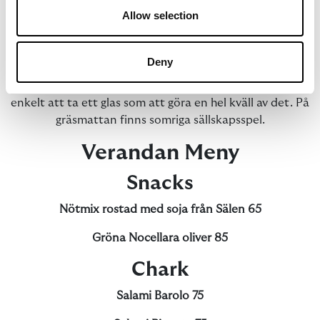
stanna kvar en stund.
Allow selection
Med utsikt över sjön Siljan serverar vi cocktails, lokala
ostar och charkuterier samt pizzor med nordiska
Deny
smaker. Här möts soliga eftermiddagar och långa
sommarkvällar i en avslappnad miljö där det är lika
enkelt att ta ett glas som att göra en hel kväll av det. På
gräsmattan finns somriga sällskapsspel.
Verandan Meny
Snacks
Nötmix rostad med soja från Sälen 65
Gröna Nocellara oliver 85
Chark
Salami Barolo 75